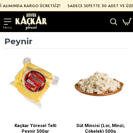
İ ALIMINDA KARGO ÜCRETSİZ!
SADECE SEPETTE 30 ADET VE ÜZE
Peynir
Kaçkar Yöresel Telli
Süt Mincisi (Lor, Minzi,
Peynir 500gr
Çökelek) 500g