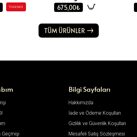
675,00₺
TÜKENDI
TÜM ÜRÜNLER
abım
Bilgi Sayfaları
işi
Hakkımızda
Ol
İade ve Ödeme Koşulları
ım
Gizlilik ve Güvenlik Koşulları
ş Geçmişi
Mesafeli Satış Sözleşmesi