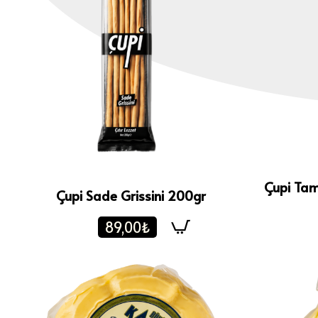
Çupi Tam
Çupi Sade Grissini 200gr
89,00₺