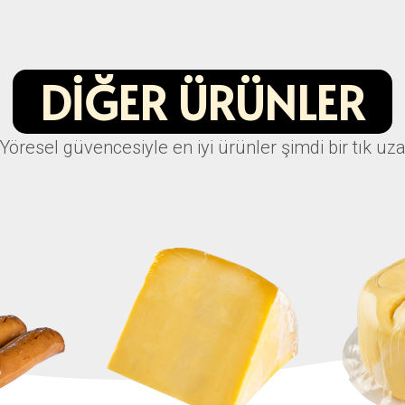
DIĞER ÜRÜNLER
Yöresel güvencesiyle en iyi ürünler şimdi bir tık uza