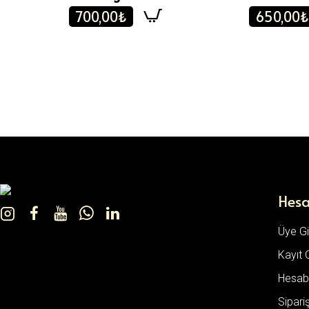
700,00₺
650,00₺
Hes
Üye Gir
Kayıt 
Hesab
Sipari