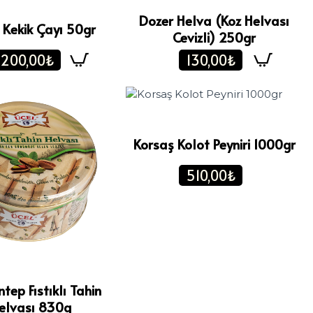
Dozer Helva (Koz Helvası
 Kekik Çayı 50gr
Cevizli) 250gr
200,00₺
130,00₺
Korsaş Kolot Peyniri 1000gr
510,00₺
tep Fıstıklı Tahin
elvası 830g