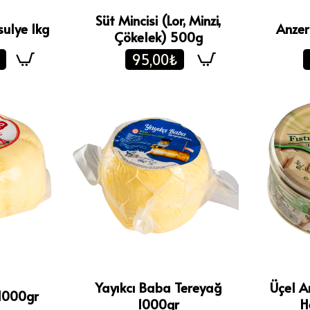
Süt Mincisi (Lor, Minzi,
sulye 1kg
Anzer
Çökelek) 500g
95,00₺
Yayıkcı Baba Tereyağ
Üçel An
 1000gr
1000gr
H