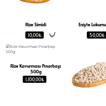
Rize Simidi
Enişte Lokum
10,00₺
50,00₺
Rize Kavurması Pınarbaşı
500g
1.100,00₺