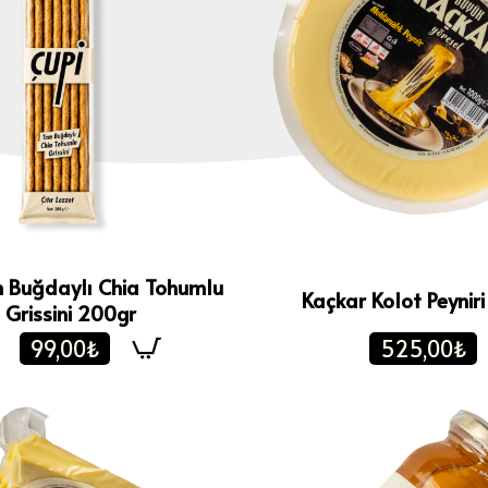
 Buğdaylı Chia Tohumlu
Kaçkar Kolot Peynir
Grissini 200gr
99,00₺
525,00₺