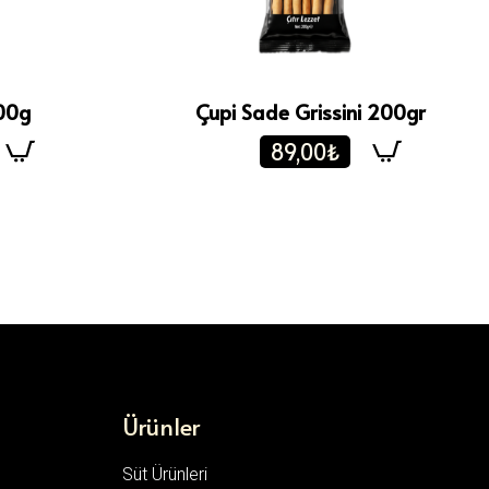
500g
Çupi Sade Grissini 200gr
89,00₺
Ürünler
Süt Ürünleri