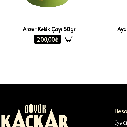
Anzer Kekik Çayı 50gr
Ayd
200,00₺
Hes
Üye Gir