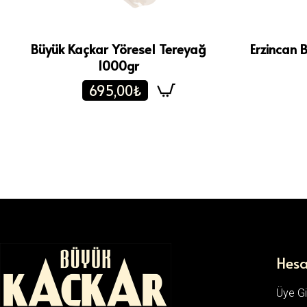
Büyük Kaçkar Yöresel Tereyağ
Erzincan 
1000gr
695,00₺
Hes
Üye Gir