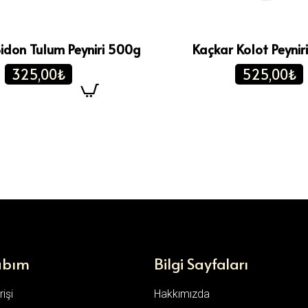
Bidon Tulum Peyniri 500g
Kaçkar Kolot Peynir
325,00₺
525,00₺
abım
Bilgi Sayfaları
işi
Hakkımızda